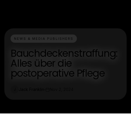
NEWS & MEDIA PUBLISHERS
Bauchdeckenstraffung:
Alles über die
postoperative Pflege
Jack Franklin
Nov 2, 2024
J