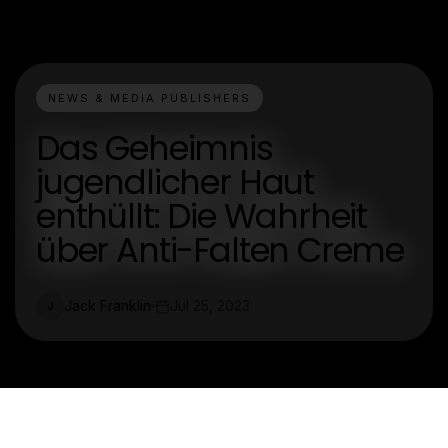
NEWS & MEDIA PUBLISHERS
Das Geheimnis
jugendlicher Haut
enthüllt: Die Wahrheit
über Anti-Falten Creme
Jack Franklin
Jul 25, 2023
J