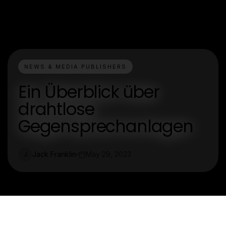
NEWS & MEDIA PUBLISHERS
Ein Überblick über
drahtlose
Gegensprechanlagen
Jack Franklin
May 29, 2023
J