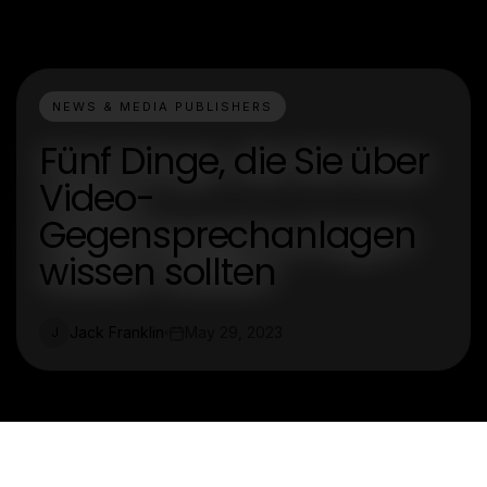
NEWS & MEDIA PUBLISHERS
Fünf Dinge, die Sie über
Video-
Gegensprechanlagen
wissen sollten
Jack Franklin
May 29, 2023
J