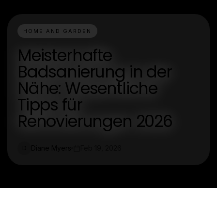
HOME AND GARDEN
Meisterhafte
Badsanierung in der
Nähe: Wesentliche
Tipps für
Renovierungen 2026
Diane Myers
Feb 19, 2026
D