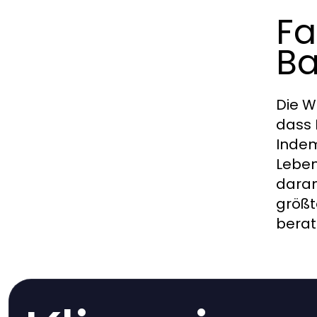
Fa
Ba
Die W
dass 
Indem
Leben
daran
größt
berat