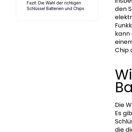
insbe
Fazit: Die Wahl der richtigen
den S
Schlüssel Batterien und Chips
elekt
Funkk
kann 
einem
Chip 
Wi
Ba
Die W
Es gi
Schlü
die d