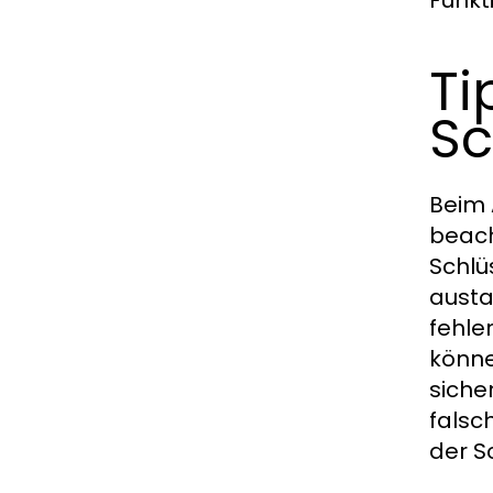
Funkt
Ti
Sc
Beim
beach
Schlü
austa
fehle
könne
siche
falsc
der Sc