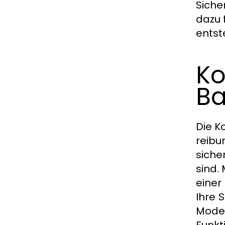
Siche
dazu 
entst
Ko
Ba
Die K
reibu
siche
sind.
einer
Ihre
S
Model