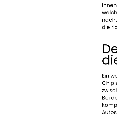
Ihnen,
welch
nachs
die r
De
di
Ein w
Chip 
zwisc
Bei d
kompa
Autos