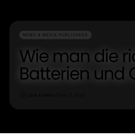
NEWS & MEDIA PUBLISHERS
Wie man die ri
Batterien und 
Jack Franklin
Nov 11, 2024
J