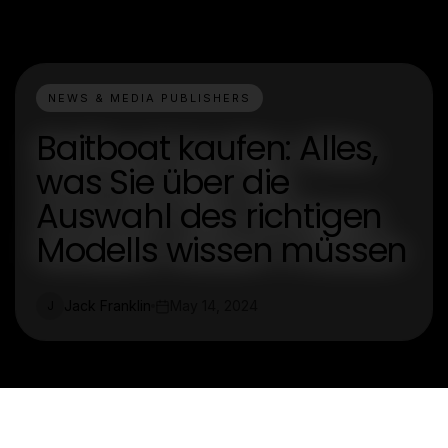
NEWS & MEDIA PUBLISHERS
Baitboat kaufen: Alles,
was Sie über die
Auswahl des richtigen
Modells wissen müssen
Jack Franklin
May 14, 2024
J