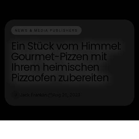
NEWS & MEDIA PUBLISHERS
Ein Stück vom Himmel:
Gourmet-Pizzen mit
Ihrem heimischen
Pizzaofen zubereiten
Jack Franklin
Aug 26, 2023
J