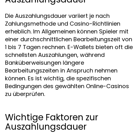
Die Auszahlungsdauer variiert je nach
Zahlungsmethode und Casino-Richtlinien
erheblich. Im Allgemeinen können Spieler mit
einer durchschnittlichen Bearbeitungszeit von
1 bis 7 Tagen rechnen. E-Wallets bieten oft die
schnellsten Auszahlungen, während
Banküberweisungen längere
Bearbeitungszeiten in Anspruch nehmen
können. Es ist wichtig, die spezifischen
Bedingungen des gewählten Online-Casinos
zu überprüfen.
Wichtige Faktoren zur
Auszahlungsdauer