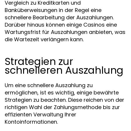
Vergleich zu Kreditkarten und
Banküberweisungen in der Regel eine
schnellere Bearbeitung der Auszahlungen.
Darüber hinaus können einige Casinos eine
Wartungsfrist für Auszahlungen anbieten, was
die Wartezeit verlängern kann.
Strategien zur
schnelleren Auszahlung
Um eine schnellere Auszahlung zu
ermöglichen, ist es wichtig, einige bewährte
Strategien zu beachten. Diese reichen von der
richtigen Wahl der Zahlungsmethode bis zur
effizienten Verwaltung Ihrer
Kontoinformationen.