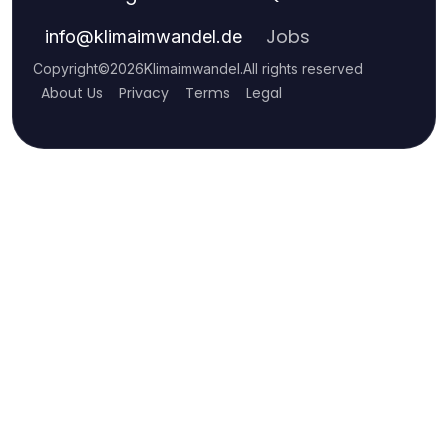
Jobs
info
@
klimaimwandel.de
Copyright
©
2026
Klimaimwandel
.
All rights reserved
About Us
Privacy
Terms
Legal