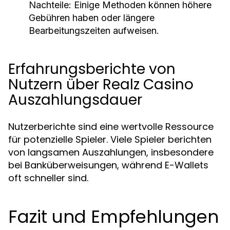
Nachteile:
Einige Methoden können höhere
Gebühren haben oder längere
Bearbeitungszeiten aufweisen.
Erfahrungsberichte von
Nutzern über Realz Casino
Auszahlungsdauer
Nutzerberichte sind eine wertvolle Ressource
für potenzielle Spieler. Viele Spieler berichten
von langsamen Auszahlungen, insbesondere
bei Banküberweisungen, während E-Wallets
oft schneller sind.
Fazit und Empfehlungen