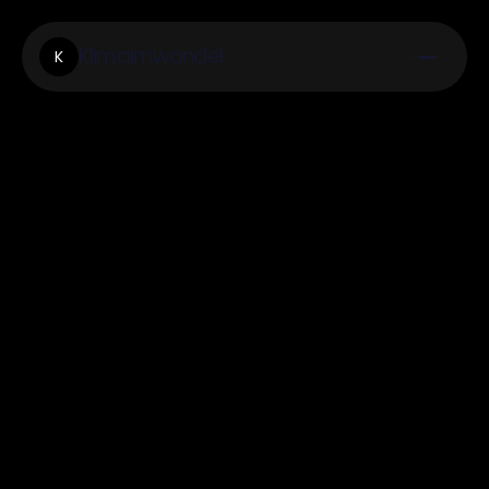
Klimaimwandel
K