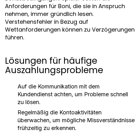
Anforderungen für Boni, die sie in Anspruch
nehmen, immer gründlich lesen.
Verstehensfehler in Bezug auf
Wettanforderungen können zu Verzögerungen
führen.
Lösungen für häufige
Auszahlungsprobleme
Auf die Kommunikation mit dem
Kundendienst achten, um Probleme schnell
zu lösen.
Regelmäßig die Kontoaktivitäten
überwachen, um mögliche Missverständnisse
frühzeitig zu erkennen.