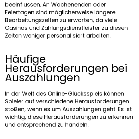
beeinflussen. An Wochenenden oder
Feiertagen sind möglicherweise längere
Bearbeitungszeiten zu erwarten, da viele
Casinos und Zahlungsdienstleister zu diesen
Zeiten weniger personalisiert arbeiten.
Häufige
Herausforderungen bei
Auszahlungen
In der Welt des Online-Glücksspiels können
Spieler auf verschiedene Herausforderungen
stoßen, wenn es um Auszahlungen geht. Es ist
wichtig, diese Herausforderungen zu erkennen
und entsprechend zu handeln.