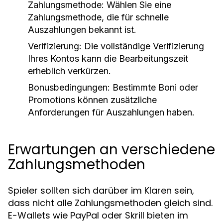
Zahlungsmethode:
Wählen Sie eine
Zahlungsmethode, die für schnelle
Auszahlungen bekannt ist.
Verifizierung:
Die vollständige Verifizierung
Ihres Kontos kann die Bearbeitungszeit
erheblich verkürzen.
Bonusbedingungen:
Bestimmte Boni oder
Promotions können zusätzliche
Anforderungen für Auszahlungen haben.
Erwartungen an verschiedene
Zahlungsmethoden
Spieler sollten sich darüber im Klaren sein,
dass nicht alle Zahlungsmethoden gleich sind.
E-Wallets wie PayPal oder Skrill bieten im