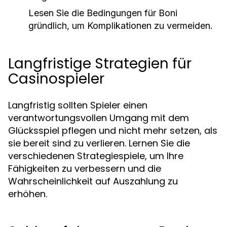
Lesen Sie die Bedingungen für Boni
gründlich, um Komplikationen zu vermeiden.
Langfristige Strategien für
Casinospieler
Langfristig sollten Spieler einen
verantwortungsvollen Umgang mit dem
Glücksspiel pflegen und nicht mehr setzen, als
sie bereit sind zu verlieren. Lernen Sie die
verschiedenen Strategiespiele, um Ihre
Fähigkeiten zu verbessern und die
Wahrscheinlichkeit auf Auszahlung zu
erhöhen.