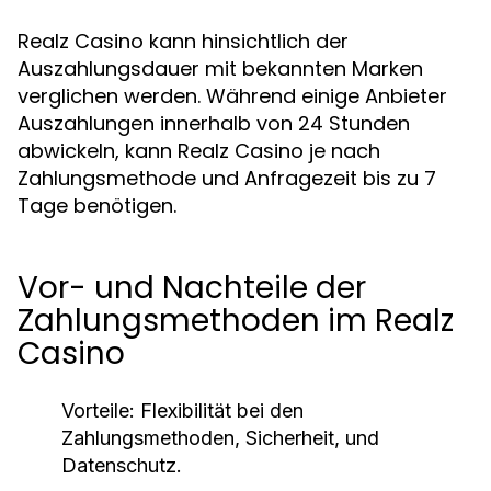
Realz Casino kann hinsichtlich der
Auszahlungsdauer mit bekannten Marken
verglichen werden. Während einige Anbieter
Auszahlungen innerhalb von 24 Stunden
abwickeln, kann Realz Casino je nach
Zahlungsmethode und Anfragezeit bis zu 7
Tage benötigen.
Vor- und Nachteile der
Zahlungsmethoden im Realz
Casino
Vorteile:
Flexibilität bei den
Zahlungsmethoden, Sicherheit, und
Datenschutz.