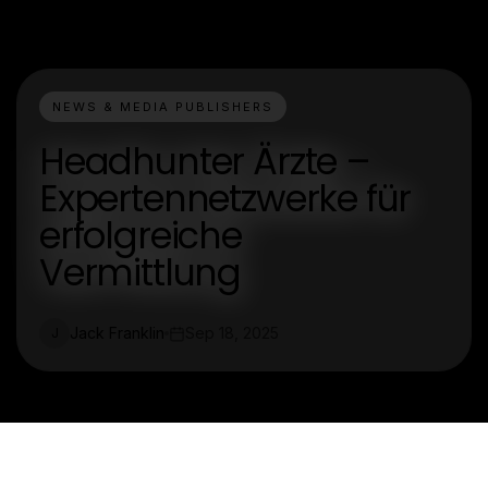
NEWS & MEDIA PUBLISHERS
Headhunter Ärzte –
Expertennetzwerke für
erfolgreiche
Vermittlung
Jack Franklin
Sep 18, 2025
J