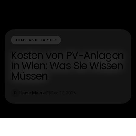
HOME AND GARDEN
Kosten von PV-Anlagen
in Wien: Was Sie Wissen
Müssen
Diane Myers
Dec 17, 2025
D